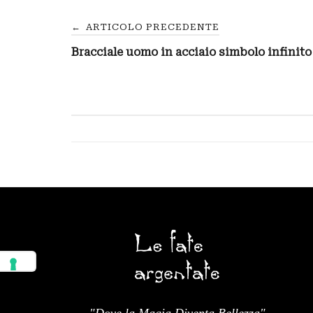
Navigazione
←
ARTICOLO PRECEDENTE
Bracciale uomo in acciaio simbolo infinito
articoli
"Dove la Magia Diventa Bellezza"