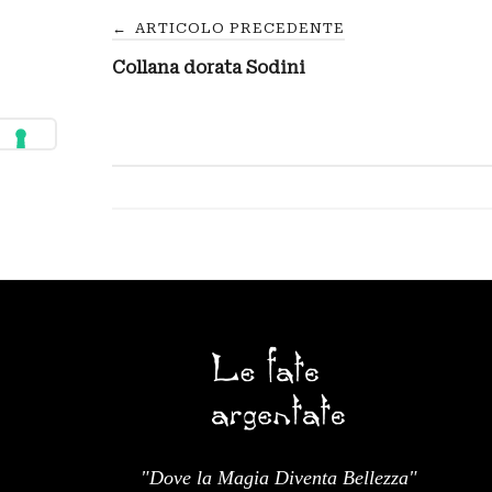
Navigazione
←
ARTICOLO PRECEDENTE
Collana dorata Sodini
articoli
"Dove la Magia Diventa Bellezza"